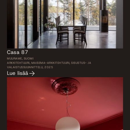
Casa 87
MUURAME, SUOMI
ARKKITEHTUURI, MAISEMA-ARKKITEHTUURI, SISUSTUS- JA
VALAISTUSSUUNNITTELU, 2025
Lue lisää