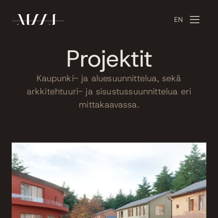
EN
Projektit
Kaupunki- ja aluesuunnittelua, sekä
arkkitehtuuri- ja sisustussuunnittelua eri
mittakaavassa.