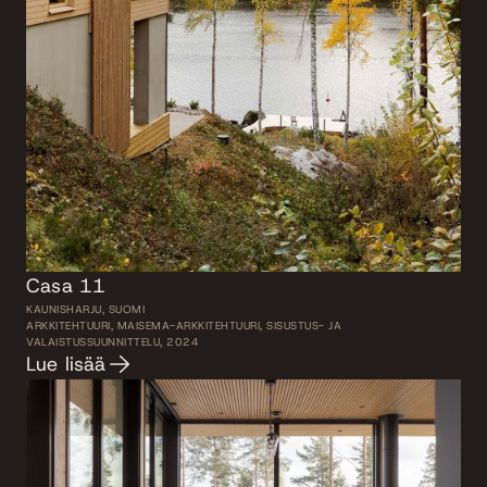
Casa 11
KAUNISHARJU, SUOMI
ARKKITEHTUURI, MAISEMA-ARKKITEHTUURI, SISUSTUS- JA
VALAISTUSSUUNNITTELU, 2024
Lue lisää