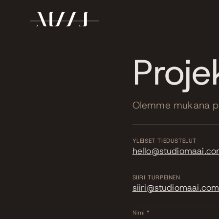
Proje
Olemme mukana proj
YLEISET TIEDUSTELUT
hello@studiomaai.c
SIIRI TURPEINEN
siiri@studiomaai.co
Nimi *