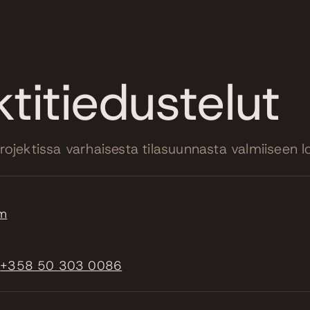
ktitiedustelut
ektissa varhaisesta tilasuunnasta valmiiseen l
om
m
+358 50 303 0086