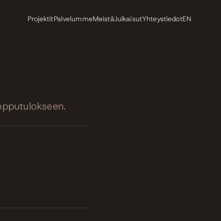
Projektit
Palvelumme
Meistä
Julkaisut
Yhteystiedot
EN
opputulokseen.